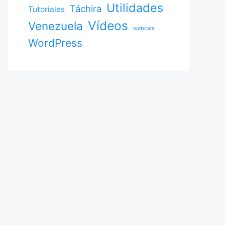
Utilidades
Táchira
Tutoriales
Vídeos
Venezuela
webcam
WordPress