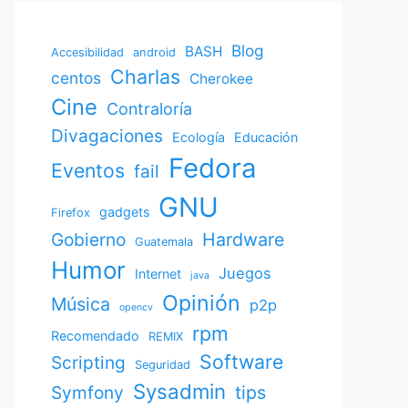
Blog
BASH
Accesibilidad
android
Charlas
centos
Cherokee
Cine
Contraloría
Divagaciones
Ecología
Educación
Fedora
Eventos
fail
GNU
gadgets
Firefox
Gobierno
Hardware
Guatemala
Humor
Juegos
Internet
java
Opinión
Música
p2p
opencv
rpm
Recomendado
REMIX
Software
Scripting
Seguridad
Sysadmin
Symfony
tips