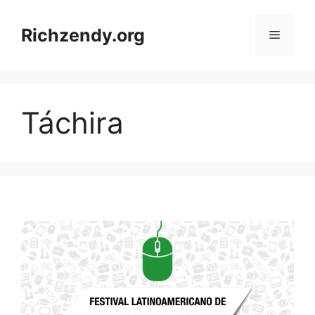
Saltar
al
Richzendy.org
Menú
contenido
Táchira