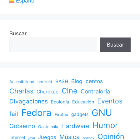
Español
Buscar
Buscar
Blog
centos
BASH
Accesibilidad
android
Cine
Charlas
Contraloría
Cherokee
Eventos
Divagaciones
Ecología
Educación
Fedora
GNU
fail
gadgets
Firefox
Humor
Gobierno
Hardware
Guatemala
Opinión
Música
Juegos
Internet
java
opencv