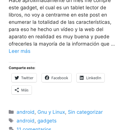
Hace aproximadamente un mes me compre
este gadget, el cual es un tablet lector de
libros, no voy a centrarme en este post en
enumerar la totalidad de las características,
para eso he hecho un vídeo y la web del
aparato en realidad es muy buena y puede
ofrecerles la mayoría de la información que …
Leer más
Comparte esto:
Twitter
Facebook
LinkedIn
Más
Categorías
android
,
Gnu y Linux
,
Sin categorizar
Etiquetas
android
,
gadgets
11 comentarios