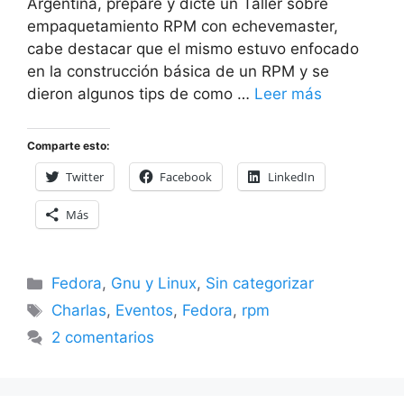
Argentina, prepare y dicte un Taller sobre
empaquetamiento RPM con echevemaster,
cabe destacar que el mismo estuvo enfocado
en la construcción básica de un RPM y se
dieron algunos tips de como …
Leer más
Comparte esto:
Twitter
Facebook
LinkedIn
Más
Categorías
Fedora
,
Gnu y Linux
,
Sin categorizar
Etiquetas
Charlas
,
Eventos
,
Fedora
,
rpm
2 comentarios