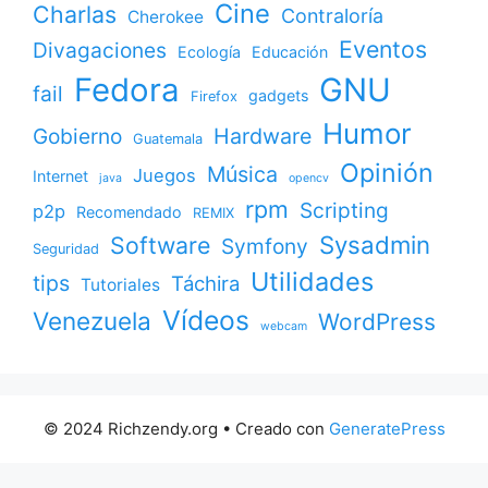
Cine
Charlas
Contraloría
Cherokee
Eventos
Divagaciones
Ecología
Educación
Fedora
GNU
fail
gadgets
Firefox
Humor
Gobierno
Hardware
Guatemala
Opinión
Música
Juegos
Internet
java
opencv
rpm
Scripting
p2p
Recomendado
REMIX
Sysadmin
Software
Symfony
Seguridad
Utilidades
tips
Táchira
Tutoriales
Vídeos
Venezuela
WordPress
webcam
© 2024 Richzendy.org
• Creado con
GeneratePress