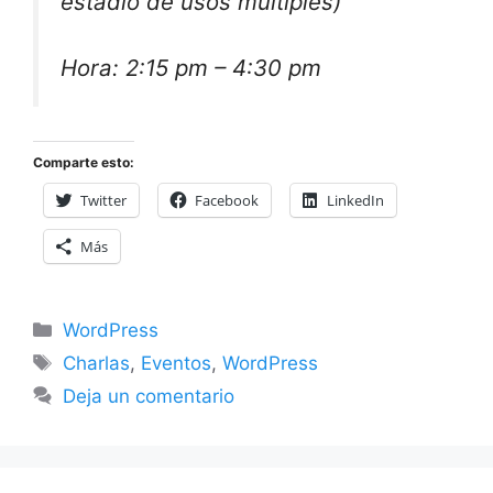
estadio de usos múltiples)
Hora: 2:15 pm – 4:30 pm
Comparte esto:
Twitter
Facebook
LinkedIn
Más
Categorías
WordPress
Etiquetas
Charlas
,
Eventos
,
WordPress
Deja un comentario