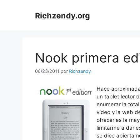
Saltar
al
Richzendy.org
contenido
Nook primera ed
06/23/2011
por
Richzendy
Hace aproximada
un tablet lector 
enumerar la total
vídeo y la web d
ofrecerles la may
limitarme a darle
se dice abiertam