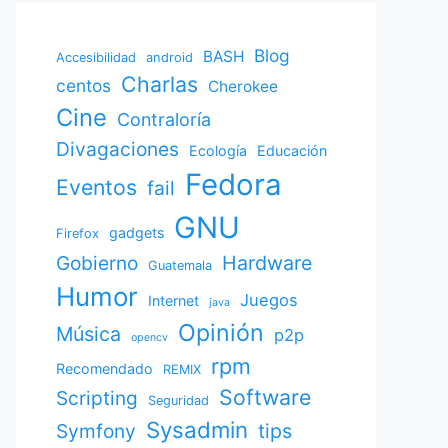
Blog
BASH
Accesibilidad
android
Charlas
centos
Cherokee
Cine
Contraloría
Divagaciones
Ecología
Educación
Fedora
Eventos
fail
GNU
gadgets
Firefox
Gobierno
Hardware
Guatemala
Humor
Juegos
Internet
java
Opinión
Música
p2p
opencv
rpm
Recomendado
REMIX
Software
Scripting
Seguridad
Sysadmin
Symfony
tips