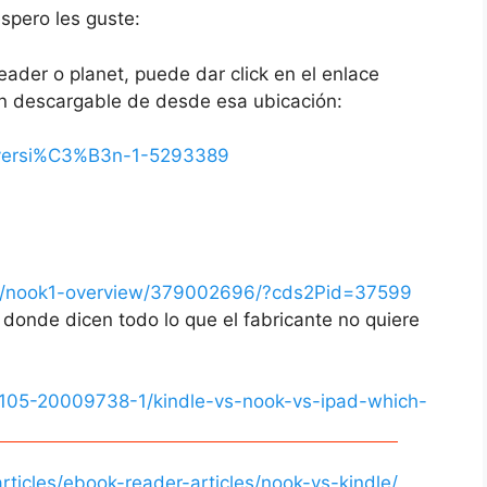
espero les guste:
ader o planet, puede dar click en el enlace
ién descargable de desde esa ubicación:
ok-versi%C3%B3n-1-5293389
u/nook1-overview/379002696/?cds2Pid=37599
 donde dicen todo lo que el fabricante no quiere
_105-20009738-1/kindle-vs-nook-vs-ipad-which-
ticles/ebook-reader-articles/nook-vs-kindle/