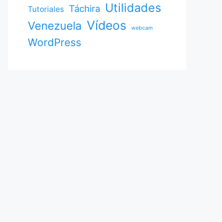
Utilidades
Táchira
Tutoriales
Vídeos
Venezuela
webcam
WordPress