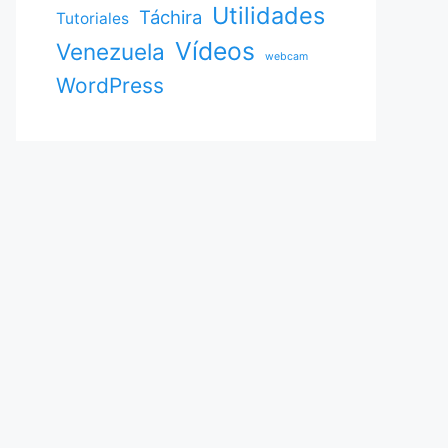
Utilidades
Táchira
Tutoriales
Vídeos
Venezuela
webcam
WordPress