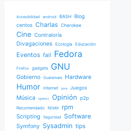
Blog
BASH
Accesibilidad
android
Charlas
centos
Cherokee
Cine
Contraloría
Divagaciones
Ecología
Educación
Fedora
Eventos
fail
GNU
gadgets
Firefox
Gobierno
Hardware
Guatemala
Humor
Juegos
Internet
java
Opinión
Música
p2p
opencv
rpm
Recomendado
REMIX
Software
Scripting
Seguridad
Sysadmin
Symfony
tips