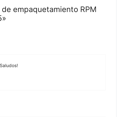
er de empaquetamiento RPM
5»
 Saludos!