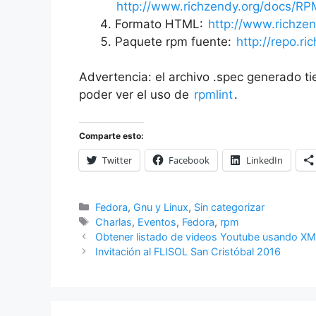
http://www.richzendy.org/docs/RP
Formato HTML:
http://www.richzen
Paquete rpm fuente:
http://repo.r
Advertencia: el archivo .spec generado ti
poder ver el uso de
rpmlint
.
Comparte esto:
Twitter
Facebook
LinkedIn
Categorías
Fedora
,
Gnu y Linux
,
Sin categorizar
Etiquetas
Charlas
,
Eventos
,
Fedora
,
rpm
Obtener listado de videos Youtube usando X
Invitación al FLISOL San Cristóbal 2016