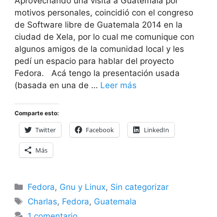
Aprovechando una visita a Guatemala por
motivos personales, coincidió con el congreso
de Software libre de Guatemala 2014 en la
ciudad de Xela, por lo cual me comunique con
algunos amigos de la comunidad local y les
pedí un espacio para hablar del proyecto
Fedora. Acá tengo la presentación usada
(basada en una de …
Leer más
Comparte esto:
Twitter
Facebook
LinkedIn
Más
Categorías
Fedora
,
Gnu y Linux
,
Sin categorizar
Etiquetas
Charlas
,
Fedora
,
Guatemala
1 comentario