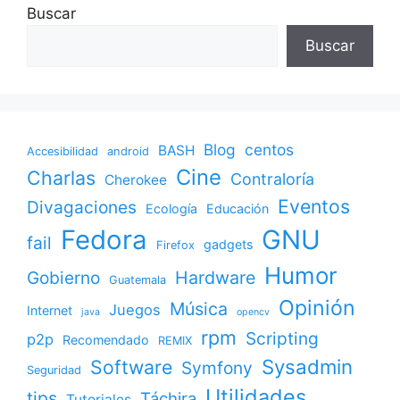
Buscar
Buscar
Blog
centos
BASH
Accesibilidad
android
Cine
Charlas
Contraloría
Cherokee
Eventos
Divagaciones
Ecología
Educación
Fedora
GNU
fail
gadgets
Firefox
Humor
Gobierno
Hardware
Guatemala
Opinión
Música
Juegos
Internet
java
opencv
rpm
Scripting
p2p
Recomendado
REMIX
Sysadmin
Software
Symfony
Seguridad
Utilidades
tips
Táchira
Tutoriales