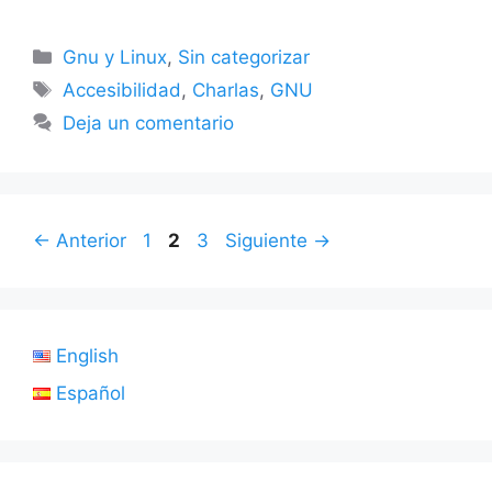
Categorías
Gnu y Linux
,
Sin categorizar
Etiquetas
Accesibilidad
,
Charlas
,
GNU
Deja un comentario
Página
Página
Página
←
Anterior
1
2
3
Siguiente
→
English
Español